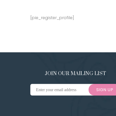
[pie_register_profile]
JOIN OUR MAILING LIST
SIGN UP