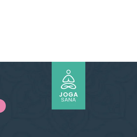
IL SEY振付け音源
Hiroko パフォーマンス
MIYUKI（ミユキ）
HIROCO振付け音源
ムハンマド上田(トム)