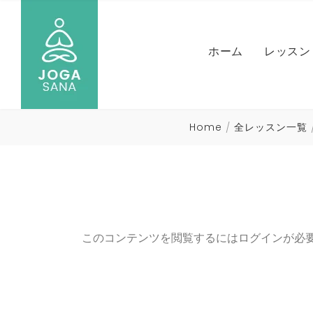
NICO
ホーム
レッスン
MARI
ヨガ）
NAOM
IL SE
Home
全レッスン一覧
HIRO
NICO
全レッ
MARI
ヨガ）
NAOM
このコンテンツを閲覧するにはログインが必
HIRO
全レッ