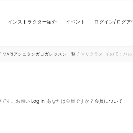
IL SEYベリーダンス基礎
LEレッスン
NICOLE（ニコル）
マイアカウント
インストラクター紹介
イベント
ログイン/ログア
IL SEYベリーダンスドリルク
NICOLEファンベール基礎
レッスン（アシュタンガ
MARI（マリ）
パスワードのリ
ラス
NICOLEファンベール振付
NAOMI（ナオミ）
マンスリーメン
IL SEYベリーダンス振付
Iレッスン（英会話）
き
Yレッスン
IL SEY（イルセ）
ログイン状態
NICOLE ベリーダンス
HIROCO（ヒロコ）
MARIアシュタンガヨガレッスン一覧
マリクラス-その10：パ
IL SEYパフォーマンスビデオ
COレッスン
IL SEYベリーダンス基礎
LEレッスン
NICOLE（ニコル）
マイアカウント
NICOLE コンペ対策
AYUMI（アユミ）
IL SEYベリーポップ
HIROCOベールレッスン
スン一覧
IL SEYベリーダンスドリルク
NICOLEファンベール基礎
レッスン（アシュタンガ
MARI（マリ）
パスワードのリ
ラス
NICOLE 振付レッスン音源
Souhail Kaspar(スヘールカ
IL SEYビューティー
HIROCOベリーダンス
スパー）
NICOLEファンベール振付
NAOMI（ナオミ）
マンスリーメン
IL SEYベリーダンス振付
Iレッスン（英会話）
き
IL SEY振付け音源
Hiroko パフォーマンス
MIYUKI（ミユキ）
NICOLE ベリーダンス
HIROCO（ヒロコ）
要です。お願い
Log In
. あなたは会員ですか ?
会員について
IL SEYパフォーマンスビデオ
COレッスン
HIROCO振付け音源
ムハンマド上田(トム)
NICOLE コンペ対策
AYUMI（アユミ）
IL SEYベリーポップ
HIROCOベールレッスン
スン一覧
NICOLE 振付レッスン音源
Souhail Kaspar(スヘールカ
IL SEYビューティー
HIROCOベリーダンス
スパー）