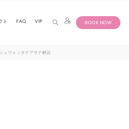
ウト
FAQ
VIP
BOOK NOW
セット
バー退会手続
ルシュヴォッタナアサナ解説
セット
バー退会手続