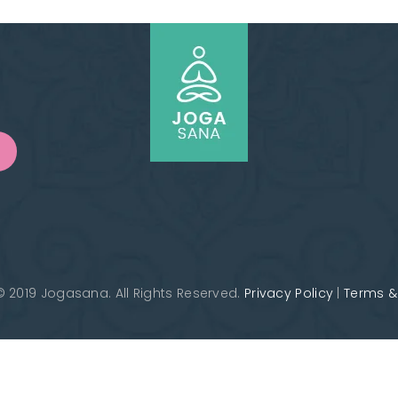
IL SEY振付け音源
Hiroko パフォーマンス
MIYUKI（ミユキ）
HIROCO振付け音源
ムハンマド上田(トム)
 2019 Jogasana. All Rights Reserved.
Privacy Policy
|
Terms &