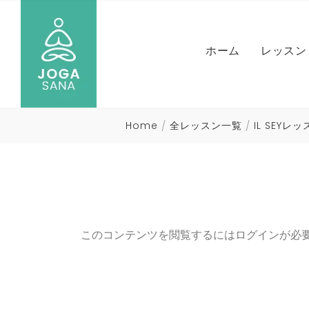
NICO
ホーム
レッスン
MARI
ヨガ）
NAOM
IL SE
Home
全レッスン一覧
IL SEYレ
HIRO
NICO
全レッ
MARI
ヨガ）
NAOM
このコンテンツを閲覧するにはログインが必
HIRO
全レッ