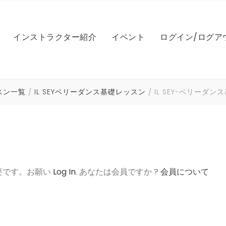
IL SEYベリーダンス基礎
LEレッスン
NICOLE（ニコル）
マイアカウント
インストラクター紹介
イベント
ログイン/ログア
IL SEYベリーダンスドリルク
NICOLEファンベール基礎
レッスン（アシュタンガ
MARI（マリ）
パスワードのリ
ラス
NICOLEファンベール振付
NAOMI（ナオミ）
マンスリーメン
IL SEYベリーダンス振付
Iレッスン（英会話）
き
Yレッスン
IL SEY（イルセ）
ログイン状態
NICOLE ベリーダンス
HIROCO（ヒロコ）
ッスン一覧
IL SEYベリーダンス基礎レッスン
IL SEY-ベリーダン
IL SEYパフォーマンスビデオ
COレッスン
IL SEYベリーダンス基礎
LEレッスン
NICOLE（ニコル）
マイアカウント
NICOLE コンペ対策
AYUMI（アユミ）
IL SEYベリーポップ
HIROCOベールレッスン
スン一覧
IL SEYベリーダンスドリルク
NICOLEファンベール基礎
レッスン（アシュタンガ
MARI（マリ）
パスワードのリ
ラス
NICOLE 振付レッスン音源
Souhail Kaspar(スヘールカ
IL SEYビューティー
HIROCOベリーダンス
スパー）
NICOLEファンベール振付
NAOMI（ナオミ）
マンスリーメン
IL SEYベリーダンス振付
Iレッスン（英会話）
き
IL SEY振付け音源
Hiroko パフォーマンス
MIYUKI（ミユキ）
NICOLE ベリーダンス
HIROCO（ヒロコ）
要です。お願い
Log In
. あなたは会員ですか ?
会員について
IL SEYパフォーマンスビデオ
COレッスン
HIROCO振付け音源
ムハンマド上田(トム)
NICOLE コンペ対策
AYUMI（アユミ）
IL SEYベリーポップ
HIROCOベールレッスン
スン一覧
NICOLE 振付レッスン音源
Souhail Kaspar(スヘールカ
IL SEYビューティー
HIROCOベリーダンス
スパー）