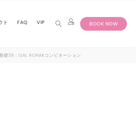
ウト
FAQ
VIP
BOOK NOW
セット
バー退会手続
ス基礎39：ISAL ROHAKコンビネーション
セット
バー退会手続