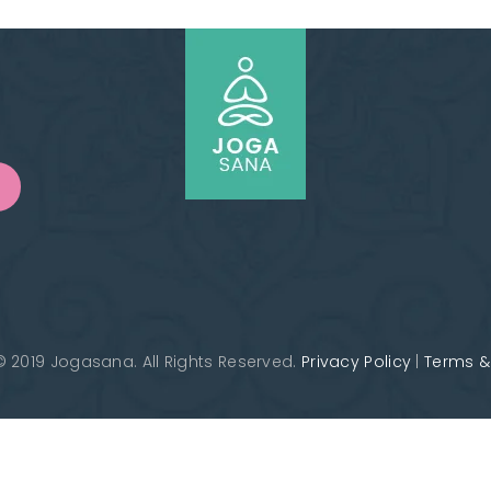
IL SEY振付け音源
Hiroko パフォーマンス
MIYUKI（ミユキ）
HIROCO振付け音源
ムハンマド上田(トム)
 2019 Jogasana. All Rights Reserved.
Privacy Policy
|
Terms &