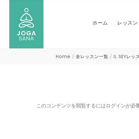
NICO
ホーム
レッスン
MARI
ヨガ）
NAOM
IL SE
Home
全レッスン一覧
IL SEYレ
HIRO
NICO
全レッ
MARI
ヨガ）
NAOM
このコンテンツを閲覧するにはログインが必
HIRO
全レッ