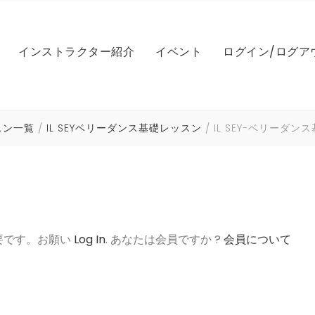
IL SEYベリーダンス基礎
LEレッスン
NICOLE（ニコル）
マイアカウント
インストラクター紹介
イベント
ログイン/ログア
IL SEYベリーダンスドリルク
NICOLEファンベール基礎
レッスン（アシュタンガ
MARI（マリ）
パスワードのリ
ラス
NICOLEファンベール振付
NAOMI（ナオミ）
マンスリーメン
IL SEYベリーダンス振付
Iレッスン（英会話）
き
Yレッスン
IL SEY（イルセ）
ログイン状態
NICOLE ベリーダンス
HIROCO（ヒロコ）
ッスン一覧
IL SEYベリーダンス基礎レッスン
IL SEY-ベリーダ
IL SEYパフォーマンスビデオ
COレッスン
IL SEYベリーダンス基礎
LEレッスン
NICOLE（ニコル）
マイアカウント
NICOLE コンペ対策
AYUMI（アユミ）
IL SEYベリーポップ
HIROCOベールレッスン
スン一覧
IL SEYベリーダンスドリルク
NICOLEファンベール基礎
レッスン（アシュタンガ
MARI（マリ）
パスワードのリ
ラス
NICOLE 振付レッスン音源
Souhail Kaspar(スヘールカ
IL SEYビューティー
HIROCOベリーダンス
スパー）
NICOLEファンベール振付
NAOMI（ナオミ）
マンスリーメン
IL SEYベリーダンス振付
Iレッスン（英会話）
き
IL SEY振付け音源
Hiroko パフォーマンス
MIYUKI（ミユキ）
NICOLE ベリーダンス
HIROCO（ヒロコ）
要です。お願い
Log In
. あなたは会員ですか ?
会員について
IL SEYパフォーマンスビデオ
COレッスン
HIROCO振付け音源
ムハンマド上田(トム)
NICOLE コンペ対策
AYUMI（アユミ）
IL SEYベリーポップ
HIROCOベールレッスン
スン一覧
NICOLE 振付レッスン音源
Souhail Kaspar(スヘールカ
IL SEYビューティー
HIROCOベリーダンス
スパー）