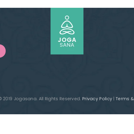
IL SEY振付け音源
Hiroko パフォーマンス
MIYUKI（ミユキ）
HIROCO振付け音源
ムハンマド上田(トム)
 2019 Jogasana. All Rights Reserved.
Privacy Policy
|
Terms &