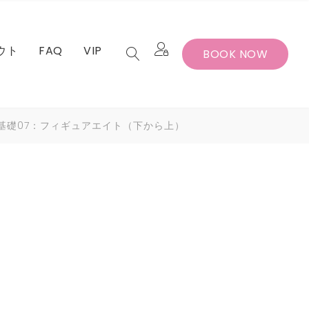
ウト
FAQ
VIP
BOOK NOW
セット
バー退会手続
ンス基礎07：フィギュアエイト（下から上）
セット
バー退会手続