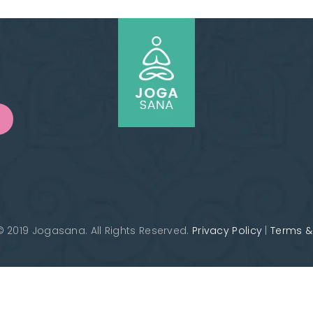
IL SEY振付け音源
Hiroko パフォーマンス
MIYUKI（ミユキ）
HIROCO振付け音源
ムハンマド上田(トム)
 2019 Jogasana. All Rights Reserved.
Privacy Policy
|
Terms &