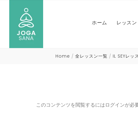
NICO
ホーム
レッスン
MARI
ヨガ）
NAOM
IL SE
Home
全レッスン一覧
IL SEYレ
HIRO
NICO
全レッ
MARI
ヨガ）
NAOM
このコンテンツを閲覧するにはログインが必
HIRO
全レッ