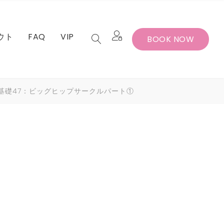
ウト
FAQ
VIP
BOOK NOW
セット
バー退会手続
ンス基礎47：ビッグヒップサークルパート①
セット
バー退会手続