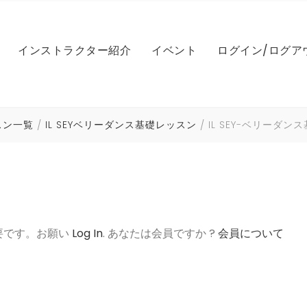
IL SEYベリーダンス基礎
LEレッスン
NICOLE（ニコル）
マイアカウント
インストラクター紹介
イベント
ログイン/ログア
IL SEYベリーダンスドリルク
NICOLEファンベール基礎
レッスン（アシュタンガ
MARI（マリ）
パスワードのリ
ラス
NICOLEファンベール振付
NAOMI（ナオミ）
マンスリーメン
IL SEYベリーダンス振付
Iレッスン（英会話）
き
Yレッスン
IL SEY（イルセ）
ログイン状態
NICOLE ベリーダンス
HIROCO（ヒロコ）
ッスン一覧
IL SEYベリーダンス基礎レッスン
IL SEY-ベリーダ
IL SEYパフォーマンスビデオ
COレッスン
IL SEYベリーダンス基礎
LEレッスン
NICOLE（ニコル）
マイアカウント
NICOLE コンペ対策
AYUMI（アユミ）
IL SEYベリーポップ
HIROCOベールレッスン
スン一覧
IL SEYベリーダンスドリルク
NICOLEファンベール基礎
レッスン（アシュタンガ
MARI（マリ）
パスワードのリ
ラス
NICOLE 振付レッスン音源
Souhail Kaspar(スヘールカ
IL SEYビューティー
HIROCOベリーダンス
スパー）
NICOLEファンベール振付
NAOMI（ナオミ）
マンスリーメン
IL SEYベリーダンス振付
Iレッスン（英会話）
き
IL SEY振付け音源
Hiroko パフォーマンス
MIYUKI（ミユキ）
NICOLE ベリーダンス
HIROCO（ヒロコ）
要です。お願い
Log In
. あなたは会員ですか ?
会員について
IL SEYパフォーマンスビデオ
COレッスン
HIROCO振付け音源
ムハンマド上田(トム)
NICOLE コンペ対策
AYUMI（アユミ）
IL SEYベリーポップ
HIROCOベールレッスン
スン一覧
NICOLE 振付レッスン音源
Souhail Kaspar(スヘールカ
IL SEYビューティー
HIROCOベリーダンス
スパー）